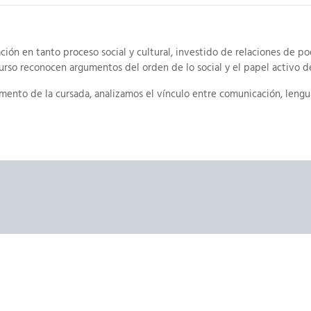
ón en tanto proceso social y cultural, investido de relaciones de po
curso reconocen argumentos del orden de lo social y el papel activo de
ento de la cursada, analizamos el vínculo entre comunicación, lengu
roducen esquemas de percepción y valoración del mundo, modos de v
s cómo estos procesos se articulan en contextos de mediatización y gl
 pensar, en dichos contextos de comunicación y circulación global d
trucción social de las identidades, sus espacios y territorios.