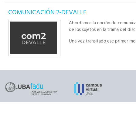
COMUNICACIÓN 2-DEVALLE
Abordamos la noción de comunicaci
de los sujetos en la trama del dis
Una vez transitado ese primer mom
fundamentalmente imágenes
se p
adscripciones ideológicas. Veremo
Por último ensayaremos un modo de
apropiación, resignificación y cons