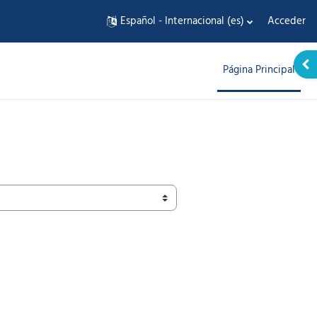
Español - Internacional ‎(es)‎
Acceder
Abr
Página Principal