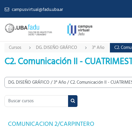
Salta al contenido principal
campusvirtual@fadu.uba.ar
Cursos
DG. DISEÑO GRÁFICO
3° Año
C2. Comu
C2. Comunicación II - CUATRIMES
tegorías
Buscar cursos
Buscar cursos
COMUNICACION 2/CARPINTERO