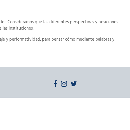
der. Consideramos que las diferentes perspectivas y posiciones
 las instituciones.
aje y performatividad, para pensar cómo mediante palabras y
er y de construir visibilidades que no prescinden de profundas
obalización social.
e signos-mercancías-prácticas-lenguajes, las formas de