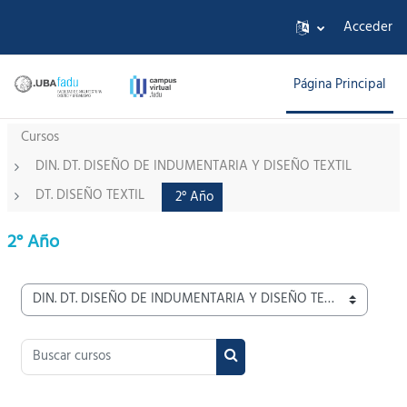
Salta al contenido principal
Acceder
Página Principal
Cursos
DIN. DT. DISEÑO DE INDUMENTARIA Y DISEÑO TEXTIL
DT. DISEÑO TEXTIL
2° Año
2° Año
Categorías
Buscar cursos
Buscar cursos