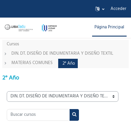
Salta al contenido principal
Acceder
Página Principal
Cursos
DIN. DT. DISEÑO DE INDUMENTARIA Y DISEÑO TEXTIL
MATERIAS COMUNES
2° Año
2° Año
Categorías
Buscar cursos
Buscar cursos