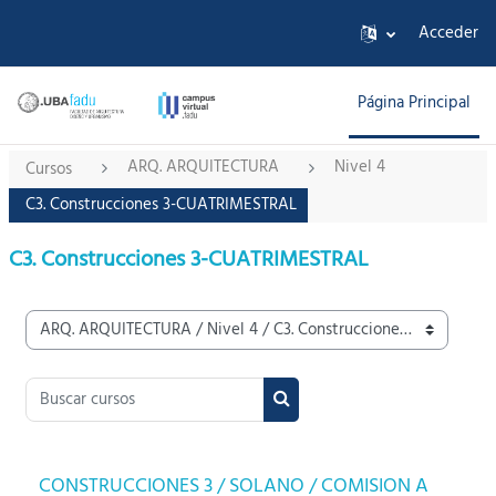
Salta al contenido principal
Acceder
Página Principal
ARQ. ARQUITECTURA
Nivel 4
Cursos
C3. Construcciones 3-CUATRIMESTRAL
C3. Construcciones 3-CUATRIMESTRAL
Categorías
Buscar cursos
Buscar cursos
CONSTRUCCIONES 3 / SOLANO / COMISION A