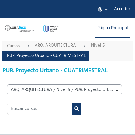
Salta al contenido principal
Acceder
Página Principal
ARQ. ARQUITECTURA
Nivel 5
Cursos
PUR. Proyecto Urbano - CUATRIMESTRAL
PUR. Proyecto Urbano - CUATRIMESTRAL
Categorías
Buscar cursos
Buscar cursos