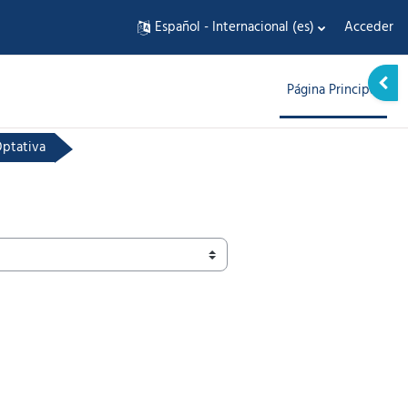
Español - Internacional ‎(es)‎
Acceder
Abrir
Página Principal
ptativa