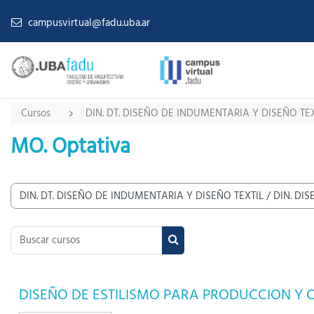
Salta al contenido principal
campusvirtual@fadu.uba.ar
Cursos
DIN. DT. DISEÑO DE INDUMENTARIA Y DISEÑO TEX
MO. Optativa
tegorías
Buscar cursos
Buscar cursos
DISEÑO DE ESTILISMO PARA PRODUCCION Y