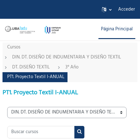
Salta al contenido principal
Acceder
Página Principal
Cursos
DIN. DT. DISEÑO DE INDUMENTARIA Y DISEÑO TEXTIL
DT. DISEÑO TEXTIL
3° Año
PT1. Proyecto Textil I-ANUAL
PT1. Proyecto Textil I-ANUAL
Categorías
Buscar cursos
Buscar cursos