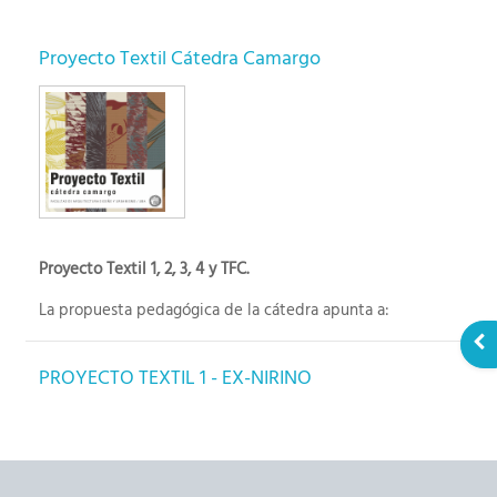
Proyecto Textil Cátedra Camargo
Proyecto Textil 1, 2, 3, 4 y TFC.
La propuesta pedagógica de la cátedra apunta a:
Abr
• la reproducción de situaciones problemáticas propias
del ámbito laboral,
PROYECTO TEXTIL 1 - EX-NIRINO
• la sistematización de un lenguaje propio del diseño
textil, y sus vínculos multidisciplinares,
• el dominio tanto de los aspectos técnicos para el