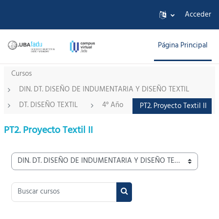
Salta al contenido principal
Acceder
Página Principal
Cursos
DIN. DT. DISEÑO DE INDUMENTARIA Y DISEÑO TEXTIL
DT. DISEÑO TEXTIL
4° Año
PT2. Proyecto Textil II
PT2. Proyecto Textil II
Categorías
Buscar cursos
Buscar cursos