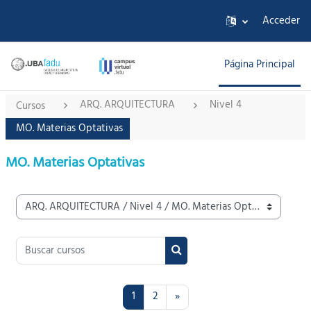
Salta al contenido principal
Acceder
Página Principal
ARQ. ARQUITECTURA
Nivel 4
Cursos
MO. Materias Optativas
MO. Materias Optativas
Categorías
Buscar cursos
Buscar cursos
Página 1
Página 2
Siguiente página
1
2
»