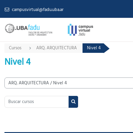
Salta al contenido principal
campusvirtual@fadu.uba.ar
Cursos
ARQ. ARQUITECTURA
Nivel 4
Nivel 4
tegorías
Buscar cursos
Buscar cursos